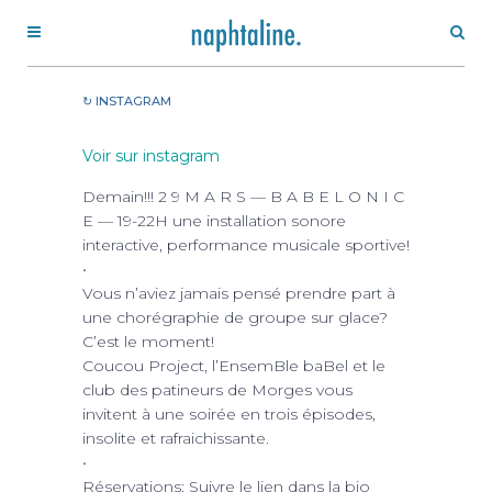
↻ INSTAGRAM
Voir sur instagram
Demain!!! 2 9 M A R S — B A B E L O N I C
E — 19-22H une installation sonore
interactive, performance musicale sportive!
•
Vous n’aviez jamais pensé prendre part à
une chorégraphie de groupe sur glace?
C’est le moment!
Coucou Project, l’EnsemBle baBel et le
club des patineurs de Morges vous
invitent à une soirée en trois épisodes,
insolite et rafraichissante.
•
Réservations: Suivre le lien dans la bio